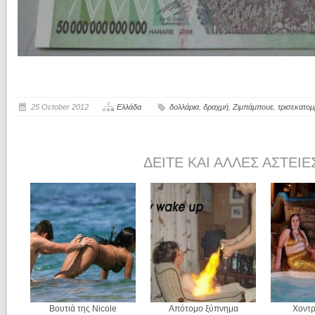
25 October 2012
Ελλάδα
δολλάρια
,
δραχμή
,
Ζιμπάμπουε
,
τρισεκατομ
ΔΕΊΤΕ ΚΑΙ ΆΛΛΕΣ ΑΣΤΕΊΕ
Βουτιά της Nicole
Απότομο ξύπνημα
Χοντρ