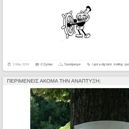
5 May 2014
0 Σχόλια
Τρολάρισμα
I got a dig bick
,
trolling
,
τρ
ΠΕΡΙΜΈΝΕΙΣ ΑΚΌΜΑ ΤΗΝ ΑΝΆΠΤΥΞΗ;