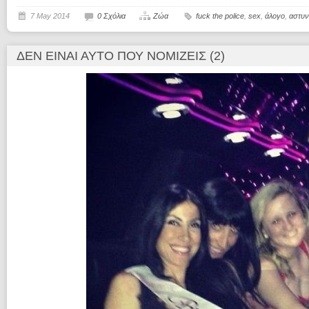
7 May 2014
0 Σχόλια
Ζώα
fuck the police
,
sex
,
άλογο
,
αστυν
ΔΕΝ ΕΊΝΑΙ ΑΥΤΌ ΠΟΥ ΝΟΜΊΖΕΙΣ (2)