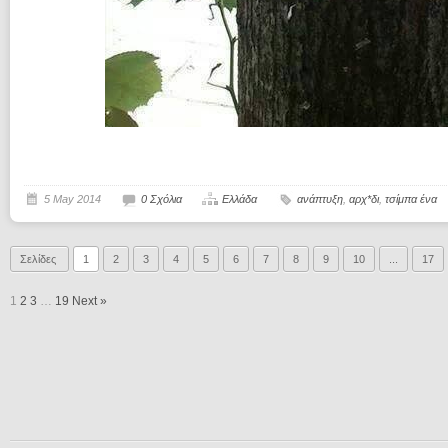
5 May 2014
0 Σχόλια
Ελλάδα
ανάπτυξη
,
αρχ*δι
,
τσίμπα ένα
Σελίδες
1
2
3
4
5
6
7
8
9
10
...
17
1
2
3
…
19
Next »