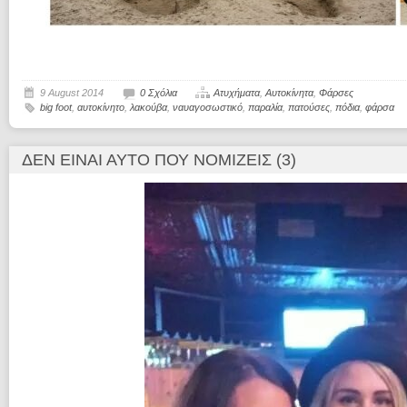
9 August 2014
0 Σχόλια
Ατυχήματα
,
Αυτοκίνητα
,
Φάρσες
big foot
,
αυτοκίνητο
,
λακούβα
,
ναυαγοσωστικό
,
παραλία
,
πατούσες
,
πόδια
,
φάρσα
ΔΕΝ ΕΊΝΑΙ ΑΥΤΌ ΠΟΥ ΝΟΜΊΖΕΙΣ (3)