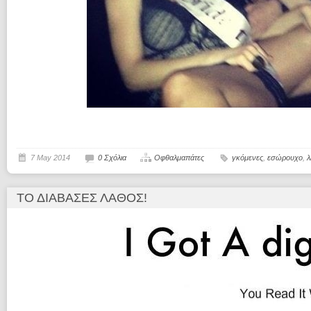
7 May 2014
0 Σχόλια
Οφθαλμαπάτες
γκόμενες
,
εσώρουχο
,
λ
ΤΟ ΔΙΆΒΑΣΕΣ ΛΆΘΟΣ!