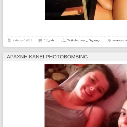
9 August 2014
0 Σχόλια
Οφθαλμαπάτες
,
Περίεργα
κορίτσια
,
ν
ΑΡΆΧΝΗ ΚΆΝΕΙ PHOTOBOMBING