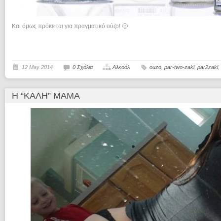
Και όμως πρόκειται για πραγματικό ούζο! 🙂
12 May 2014
0 Σχόλια
Αλκοόλ
ouzo
,
par-two-zaki
,
par2zaki
,
Η “ΚΑΛΉ” ΜΑΜΆ