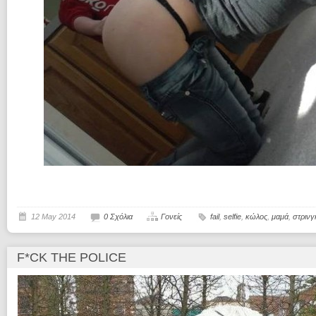
12 May 2014
0 Σχόλια
Γονείς
fail
,
selfie
,
κώλος
,
μαμά
,
στρινγ
F*CK THE POLICE