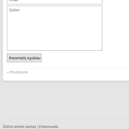
«
Photobomb
Στείλτε αστείες εικόνες
|
Επικοινωνία