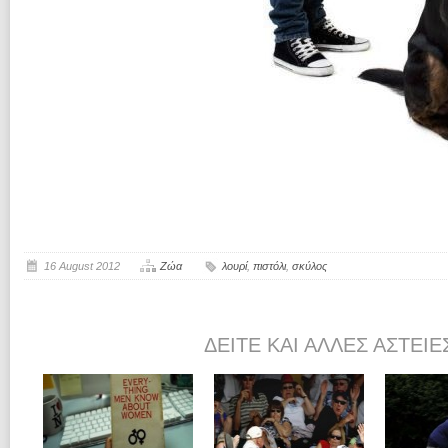
16 August 2012
Ζώα
λουρί
,
πιστόλι
,
σκύλος
ΔΕΊΤΕ ΚΑΙ ΆΛΛΕΣ ΑΣΤΕΊΕ