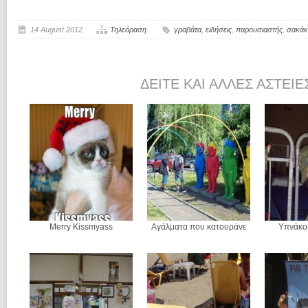
14 August 2012
Τηλεόραση
γραβάτα
,
ειδήσεις
,
παρουσιαστής
,
σακάκ
ΔΕΊΤΕ ΚΑΙ ΆΛΛΕΣ ΑΣΤΕΊΕ
Merry Kissmyass
Αγάλματα που κατουράνε
Υπνάκος