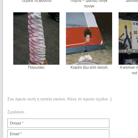
Ξέχασε τη φούστα
Πόρτα – τραπέζι πινγκ
Δουλει
πονγκ
Παγωτάκι;
Κεφάλι έξω από σκηνή
A woman is
not
Σου άρεσε αυτή η αστεία εικόνα; Κάνε το πρώτο σχόλιο :).
Σχολίασε...