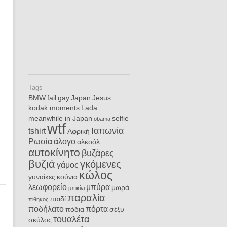
Tags
BMW
fail
gay
Japan
Jesus
kodak moments
Lada
meanwhile in Japan
selfie
obama
wtf
Ιαπωνία
tshirt
Αφρική
Ρωσία
άλογο
αλκοόλ
αυτοκίνητο
βυζάρες
βυζιά
γκόμενες
γάμος
κώλος
γυναίκες
κούνια
λεωφορείο
μπύρα
μωρά
μπικίνι
παραλία
παιδί
πίθηκος
ποδήλατο
πόρτα
πόδια
σέξυ
τουαλέτα
σκύλος