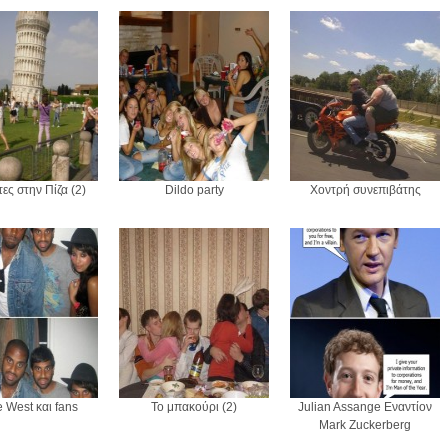
ες στην Πίζα (2)
Dildo party
Xοντρή συνεπιβάτης
 West και fans
Το μπακούρι (2)
Julian Assange Εναντίον
Mark Zuckerberg