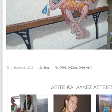
1 September 2012
Sexy
OMG
,
βυζάρες
,
βυζιά
,
σέξυ
ΔΕΊΤΕ ΚΑΙ ΆΛΛΕΣ ΑΣΤΕΊΕ