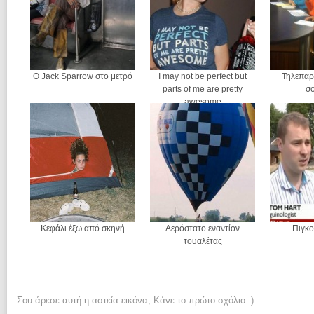
Ο Jack Sparrow στο μετρό
I may not be perfect but
Τηλεπαρ
parts of me are pretty
σο
awesome
Κεφάλι έξω από σκηνή
Αερόστατο εναντίον
Πιγκο
τουαλέτας
Σου άρεσε αυτή η αστεία εικόνα; Κάνε το πρώτο σχόλιο :).