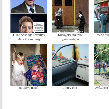
Julian Assange Εναντίον
Καλόγριες παίζουν
Με το άλο
Mark Zuckerberg
χιονοπόλεμο
Βαμμένο μωρό
Angry bird
Αγάλματα 