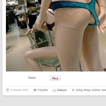
Tweet
2 October 2012
0 Σχόλια
Διάφορα
string
,
thong
,
κούκλα
,
στρ