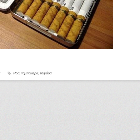
α
iPod
,
ταμπακιέρα
,
τσιγάρα