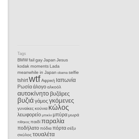
Tags
BMW
fail
gay
Japan
Jesus
kodak moments
Lada
meanwhile in Japan
selfie
obama
wtf
Ιαπωνία
tshirt
Αφρική
Ρωσία
άλογο
αλκοόλ
αυτοκίνητο
βυζάρες
βυζιά
γκόμενες
γάμος
κώλος
γυναίκες
κούνια
λεωφορείο
μπύρα
μωρά
μπικίνι
παραλία
παιδί
πίθηκος
ποδήλατο
πόρτα
πόδια
σέξυ
τουαλέτα
σκύλος