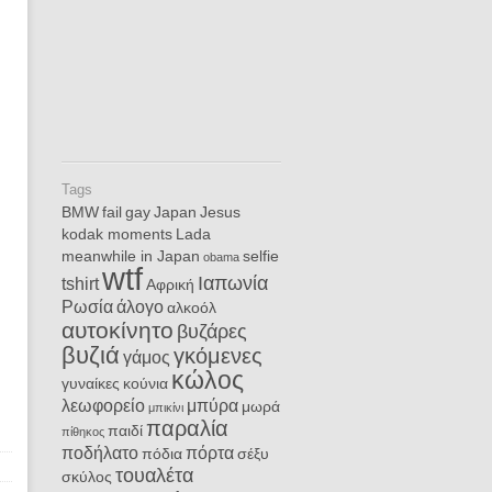
Tags
BMW
fail
gay
Japan
Jesus
kodak moments
Lada
meanwhile in Japan
selfie
obama
wtf
Ιαπωνία
tshirt
Αφρική
Ρωσία
άλογο
αλκοόλ
αυτοκίνητο
βυζάρες
βυζιά
γκόμενες
γάμος
κώλος
γυναίκες
κούνια
λεωφορείο
μπύρα
μωρά
μπικίνι
παραλία
παιδί
πίθηκος
ποδήλατο
πόρτα
πόδια
σέξυ
τουαλέτα
σκύλος