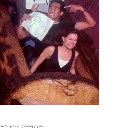
coaster
,
γάμος
,
πρόταση γάμου