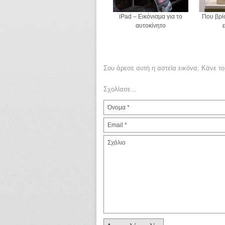
iPad – Εικόνισμα για το
Που βρίσ
αυτοκίνητο
Σου άρεσε αυτή η αστεία εικόνα; Κάνε το
Σχολίασε...