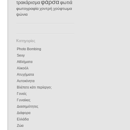
φάρσα
τρακάρισμα
φωτιά
φωτογραφία
χοντρή
χούφτωμα
ψώνια
Κατηγορίες
Photo Bombing
Sexy
Αθλήματα
Αλκοόλ
Ατυχήματα
Αυτοκίνητα
Βλέπετε κάτι περίεργο;
Γονείς
Γυναίκες
Διασημότητες
Διάφορα
Ελλάδα
Ζώα