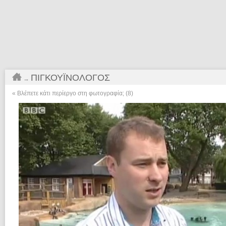
ΠΙΓΚΟΥΪΝΟΛΌΓΟΣ
→
«
Βλέπετε κάτι περίεργο στη φωτογραφία; (8)