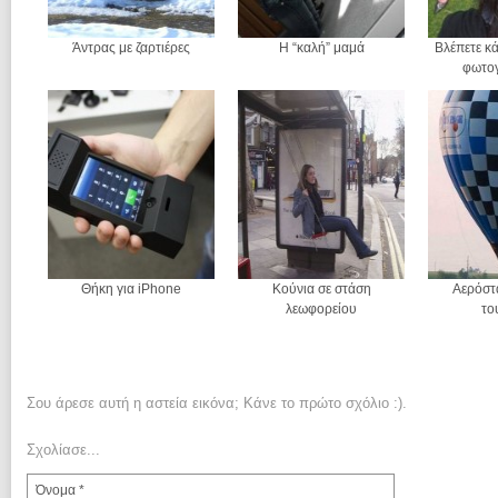
Άντρας με ζαρτιέρες
Η “καλή” μαμά
Βλέπετε κά
φωτογ
Θήκη για iPhone
Κούνια σε στάση
Αερόστ
λεωφορείου
το
Σου άρεσε αυτή η αστεία εικόνα; Κάνε το πρώτο σχόλιο :).
Σχολίασε...