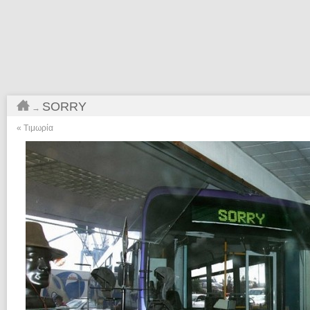
SORRY
→
«
Τιμωρία