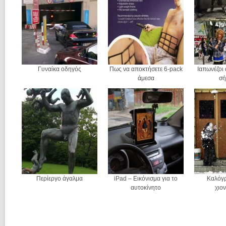
Γυναίκα οδηγός
Πως να αποκτήσετε 6-pack
Ιαπωνέζοι 
άμεσα
σ
Περίεργο άγαλμα
iPad – Εικόνισμα για το
Καλόγρ
αυτοκίνητο
χιο