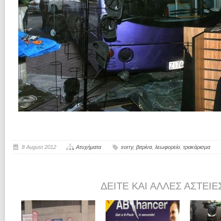
8 August 2012
Ατυχήματα
sorry
,
βιτρίνα
,
λεωφορείο
,
τρακάρισμα
ΔΕΊΤΕ ΚΑΙ ΆΛΛΕΣ ΑΣΤΕΊΕ