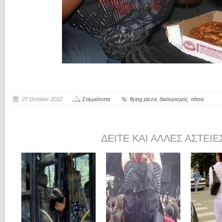
27 October 2012
Στιγμιότυπα
flying pizza
,
διαλογισμός
,
πίτσα
ΔΕΊΤΕ ΚΑΙ ΆΛΛΕΣ ΑΣΤΕΊΕ