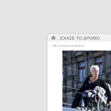
ΈΧΑΣΕ ΤΟ ΔΡΌΜΟ
→
«
Με το άλογο σε drive in