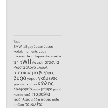
Tags
BMW
fail
gay
Japan
Jesus
kodak moments
Lada
meanwhile in Japan
selfie
obama
wtf
Ιαπωνία
tshirt
Αφρική
Ρωσία
άλογο
αλκοόλ
αυτοκίνητο
βυζάρες
βυζιά
γκόμενες
γάμος
κώλος
γυναίκες
κούνια
λεωφορείο
μπύρα
μωρά
μπικίνι
παραλία
παιδί
πίθηκος
ποδήλατο
πόρτα
πόδια
σέξυ
τουαλέτα
σκύλος