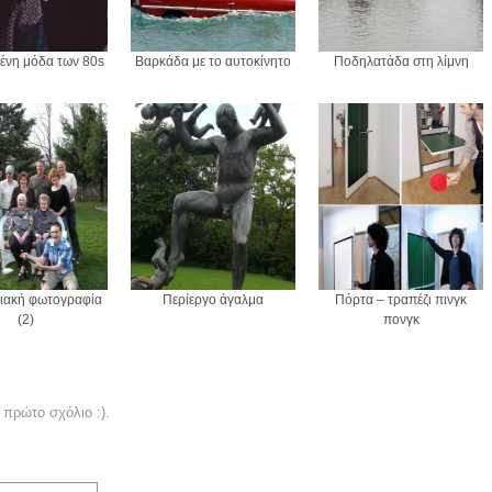
ένη μόδα των 80s
Βαρκάδα με το αυτοκίνητο
Ποδηλατάδα στη λίμνη
ειακή φωτογραφία
Περίεργο άγαλμα
Πόρτα – τραπέζι πινγκ
(2)
πονγκ
 πρώτο σχόλιο :).