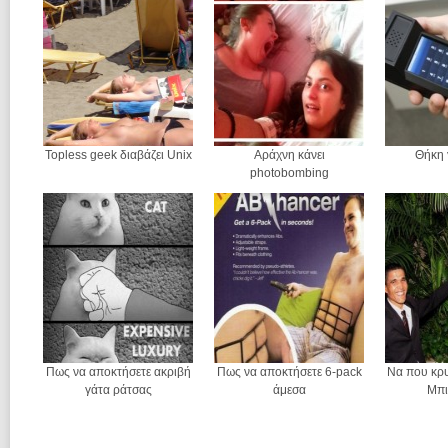
Topless geek διαβάζει Unix
Αράχνη κάνει
Θήκη 
photobombing
Πως να αποκτήσετε ακριβή
Πως να αποκτήσετε 6-pack
Να που κρ
γάτα ράτσας
άμεσα
Μπι