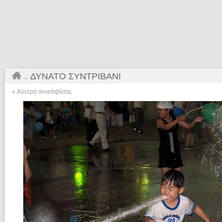
ΔΥΝΑΤΌ ΣΥΝΤΡΙΒΆΝΙ
→
«
Xοντρή συνεπιβάτης