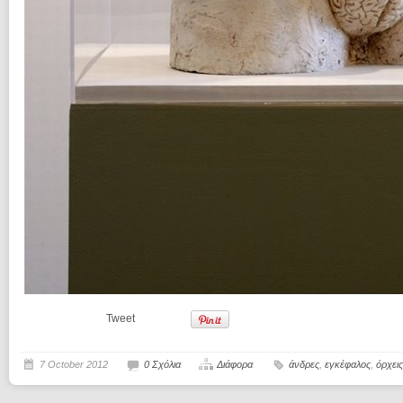
Tweet
7 October 2012
0 Σχόλια
Διάφορα
άνδρες
,
εγκέφαλος
,
όρχεις