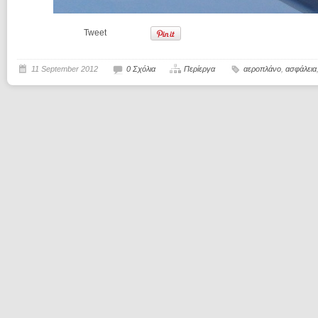
Tweet
11 September 2012
0 Σχόλια
Περίεργα
αεροπλάνο
,
ασφάλεια